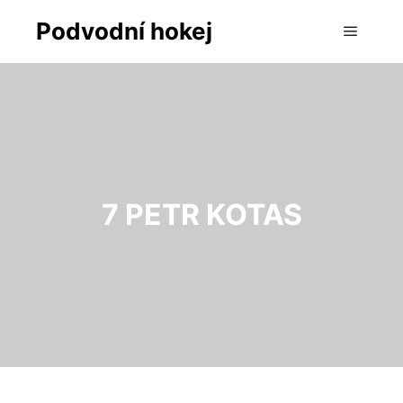
Podvodní hokej
Hlavní 
7
PETR KOTAS