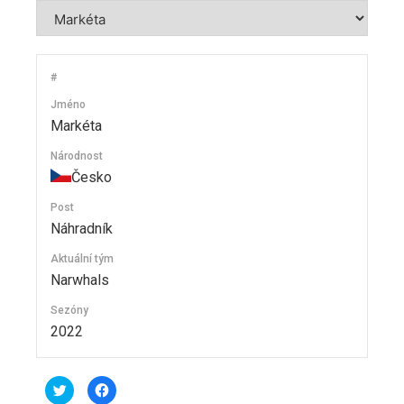
#
Jméno
Markéta
Národnost
Česko
Post
Náhradník
Aktuální tým
Narwhals
Sezóny
2022
C
C
l
l